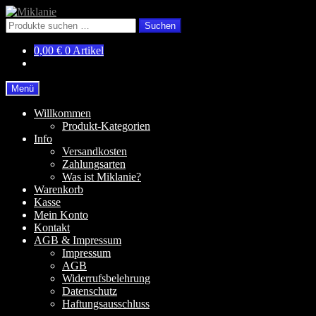
Zur
Zum
Navigation
Inhalt
Suchen
Suchen
springen
springen
nach:
0,00
€
0 Artikel
Menü
Willkommen
Produkt-Kategorien
Info
Versandkosten
Zahlungsarten
Was ist Miklanie?
Warenkorb
Kasse
Mein Konto
Kontakt
AGB & Impressum
Impressum
AGB
Widerrufsbelehrung
Datenschutz
Haftungsausschluss