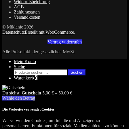
Widerrufsbelehrung
AGB
Zahlungsarten
Versandkosten
© Miklanie 2026
Datenschutz
Erstellt mit WooCommerce
.
Vertrag widerrufen
Alle Preise inkl. der gesetzlichen MwSt.
Mein Konto
Suche
Suchen
Suchen
nach:
Warenkorb
0
Du siehst:
Gutschein
5,00
€
–
50,00
€
Wähle den Betrag
Die Webseite verwendet Cookies
Wir verwenden Cookies, um Inhalte und Anzeigen zu
personalisieren, Funktionen für soziale Medien anbieten zu können