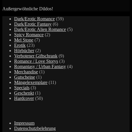
Außergewöhnliche Dildos!
59
Dark/Erotic Romance
59
6
Produkte
Dark/Erotic Fantasy
6
Produkte
5
Dark/Erotic Alien Romance
5
2
Produkte
Spicy Romance
2
7
Produkte
Mel Stone
7
23
Produkte
Erotik
23
Produkte
2
Hörbücher
2
Produkte
9
Verbotener Giftschrank
9
Produkte
3
Romance / Love Storys
3
Produkte
4
Romantasy / Urban Fantasy
4
1
Produkte
Merchandise
1
1
Produkt
Gutscheine
1
Produkt
11
Mängelexemplare
11
3
Produkte
Specials
3
Produkte
1
Geschenkt
1
Produkt
50
Hardcover
50
Produkte
Impressum
Datenschutzbelehrung