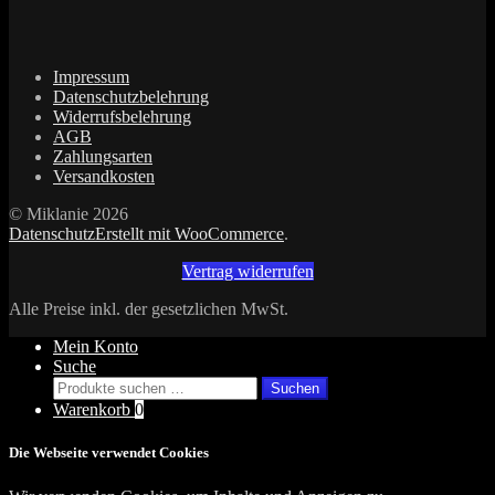
Produkte
Impressum
Datenschutzbelehrung
Widerrufsbelehrung
AGB
Zahlungsarten
Versandkosten
© Miklanie 2026
Datenschutz
Erstellt mit WooCommerce
.
Vertrag widerrufen
Alle Preise inkl. der gesetzlichen MwSt.
Mein Konto
Suche
Suchen
Suchen
nach:
Warenkorb
0
Die Webseite verwendet Cookies