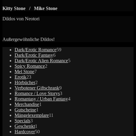
Kitty Stone / Mike Stone
Dildos von Neotori
Außergewöhnliche Dildos!
59
Dark/Erotic Romance
59
6
Produkte
Dark/Erotic Fantasy
6
Produkte
5
Dark/Erotic Alien Romance
5
2
Produkte
Spicy Romance
2
7
Produkte
Mel Stone
7
23
Produkte
Erotik
23
Produkte
2
Hörbücher
2
Produkte
9
Verbotener Giftschrank
9
Produkte
3
Romance / Love Storys
3
Produkte
4
Romantasy / Urban Fantasy
4
1
Produkte
Merchandise
1
1
Produkt
Gutscheine
1
Produkt
11
Mängelexemplare
11
3
Produkte
Specials
3
Produkte
1
Geschenkt
1
Produkt
50
Hardcover
50