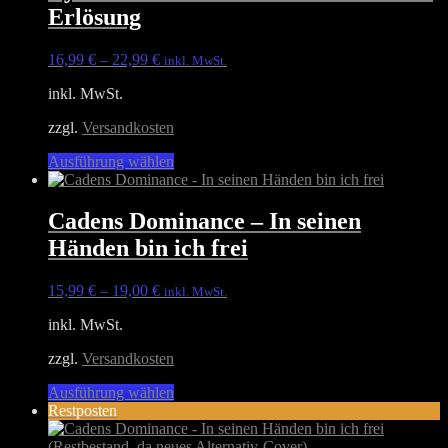
Varianten
Erlösung
auf.
Die
Optionen
16,99
€
–
22,99
€
inkl. MwSt.
können
auf
inkl. MwSt.
der
Produktseite
zzgl.
Versandkosten
gewählt
Dieses
Ausführung wählen
werden
Produkt
weist
mehrere
Cadens Dominance – In seinen
Varianten
Händen bin ich frei
auf.
Die
Optionen
15,99
€
–
19,00
€
inkl. MwSt.
können
auf
inkl. MwSt.
der
Produktseite
zzgl.
Versandkosten
gewählt
Dieses
Ausführung wählen
werden
Produkt
Restposten
weist
mehrere