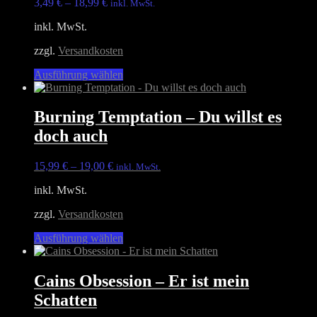
3,49
€
–
18,99
€
inkl. MwSt.
inkl. MwSt.
zzgl.
Versandkosten
Dieses
Ausführung wählen
Produkt
weist
mehrere
Burning Temptation – Du willst es
Varianten
doch auch
auf.
Die
Optionen
15,99
€
–
19,00
€
inkl. MwSt.
können
auf
inkl. MwSt.
der
Produktseite
zzgl.
Versandkosten
gewählt
Dieses
Ausführung wählen
werden
Produkt
weist
mehrere
Cains Obsession – Er ist mein
Varianten
Schatten
auf.
Die