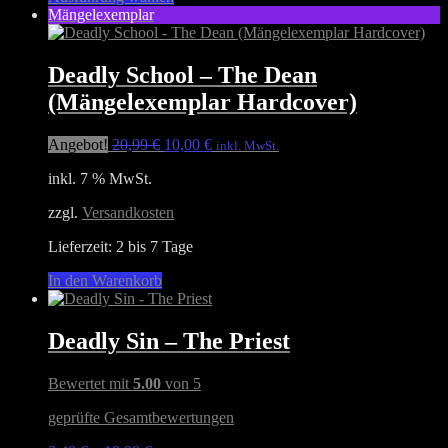
Produkt
Mängelexemplar
weist
mehrere
Varianten
Deadly School – The Dean
auf.
(Mängelexemplar Hardcover)
Die
Optionen
können
Ursprünglicher
Aktueller
Angebot!
20,99
€
10,00
€
inkl. MwSt.
auf
Preis
Preis
der
inkl. 7 % MwSt.
war:
ist:
Produktseite
20,99 €
10,00 €.
gewählt
zzgl.
Versandkosten
werden
Lieferzeit:
2 bis 7 Tage
In den Warenkorb
Deadly Sin – The Priest
Bewertet mit
5.00
von 5
geprüfte Gesamtbewertungen