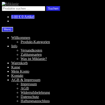
Zur
Zum
Navigation
Inhalt
Suchen
Suchen
springen
springen
nach:
0,00
€
0 Artikel
Menü
Willkommen
Produkt-Kategorien
Info
Versandkosten
Zahlungsarten
Was ist Miklanie?
Warenkorb
Kasse
Mein Konto
Kontakt
AGB & Impressum
Impressum
AGB
Widerrufsbelehrung
Datenschutz
Haftungsausschluss