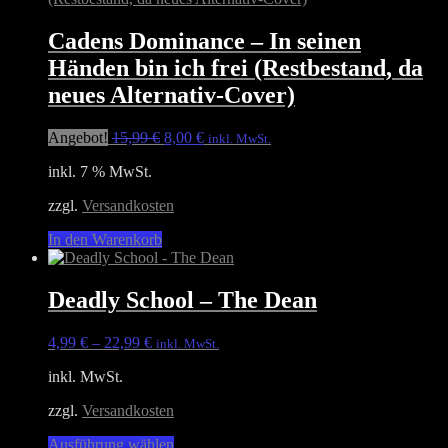
Varianten
auf.
Cadens Dominance – In seinen
Die
Händen bin ich frei (Restbestand, da
Optionen
können
neues Alternativ-Cover)
auf
der
Ursprünglicher
Aktueller
Angebot!
15,99
€
8,00
€
inkl. MwSt.
Produktseite
Preis
Preis
gewählt
inkl. 7 % MwSt.
war:
ist:
werden
15,99 €
8,00 €.
zzgl.
Versandkosten
In den Warenkorb
Deadly School – The Dean
4,99
€
–
22,99
€
inkl. MwSt.
inkl. MwSt.
zzgl.
Versandkosten
Dieses
Ausführung wählen