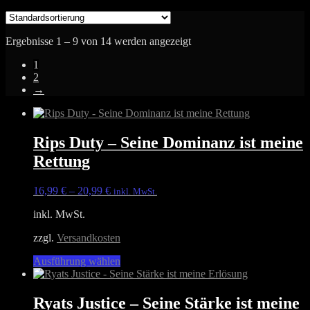
Ergebnisse 1 – 9 von 14 werden angezeigt
1
2
→
Rips Duty – Seine Dominanz ist meine
Rettung
16,99
€
–
20,99
€
inkl. MwSt.
inkl. MwSt.
zzgl.
Versandkosten
Dieses
Ausführung wählen
Produkt
weist
mehrere
Ryats Justice – Seine Stärke ist meine