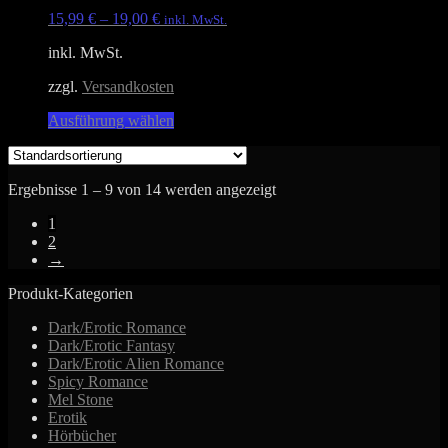
Optionen
15,99
€
–
19,00
€
inkl. MwSt.
können
auf
inkl. MwSt.
der
Produktseite
zzgl.
Versandkosten
gewählt
Dieses
Ausführung wählen
werden
Produkt
weist
mehrere
Ergebnisse 1 – 9 von 14 werden angezeigt
Varianten
auf.
1
Die
2
Optionen
→
können
auf
Produkt-Kategorien
der
Produktseite
Dark/Erotic Romance
gewählt
Dark/Erotic Fantasy
werden
Dark/Erotic Alien Romance
Spicy Romance
Mel Stone
Erotik
Hörbücher