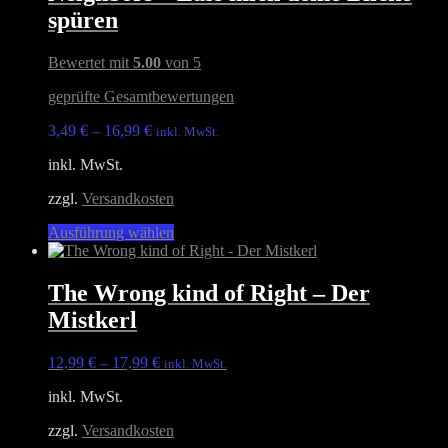
Varianten
spüren
auf.
Die
Optionen
Bewertet mit
5.00
von 5
können
auf
geprüfte Gesamtbewertungen
der
Produktseite
3,49
€
–
16,99
€
inkl. MwSt.
gewählt
inkl. MwSt.
werden
zzgl.
Versandkosten
Dieses
Ausführung wählen
Produkt
weist
mehrere
The Wrong kind of Right – Der
Varianten
Mistkerl
auf.
Die
Optionen
12,99
€
–
17,99
€
inkl. MwSt.
können
auf
inkl. MwSt.
der
Produktseite
zzgl.
Versandkosten
gewählt