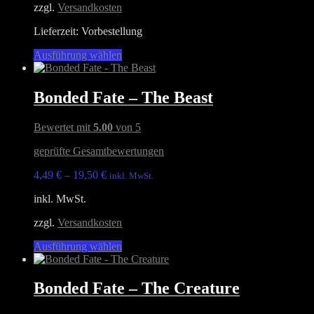
zzgl.
Versandkosten
Lieferzeit:
Vorbestellung
Dieses
Ausführung wählen
Produkt
weist
mehrere
Bonded Fate – The Beast
Varianten
auf.
Bewertet mit
5.00
von 5
Die
Optionen
geprüfte Gesamtbewertungen
können
auf
4,49
€
–
19,50
€
inkl. MwSt.
der
Produktseite
inkl. MwSt.
gewählt
werden
zzgl.
Versandkosten
Dieses
Ausführung wählen
Produkt
weist
mehrere
Bonded Fate – The Creature
Varianten
auf.