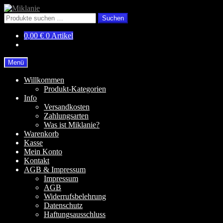
Zur
Zum
Navigation
Inhalt
Suchen
Suchen
springen
springen
nach:
0,00
€
0 Artikel
Menü
Willkommen
Produkt-Kategorien
Info
Versandkosten
Zahlungsarten
Was ist Miklanie?
Warenkorb
Kasse
Mein Konto
Kontakt
AGB & Impressum
Impressum
AGB
Widerrufsbelehrung
Datenschutz
Haftungsausschluss