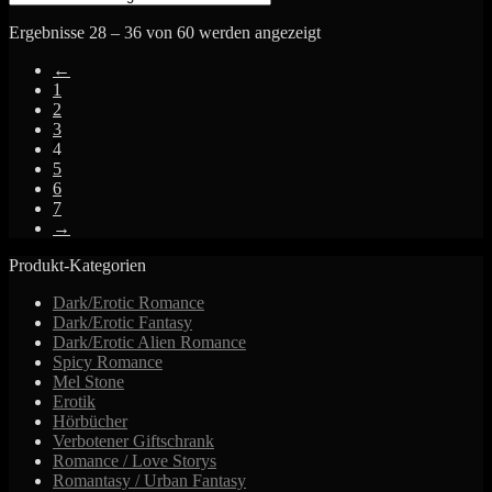
Ergebnisse 28 – 36 von 60 werden angezeigt
←
1
2
3
4
5
6
7
→
Produkt-Kategorien
Dark/Erotic Romance
Dark/Erotic Fantasy
Dark/Erotic Alien Romance
Spicy Romance
Mel Stone
Erotik
Hörbücher
Verbotener Giftschrank
Romance / Love Storys
Romantasy / Urban Fantasy