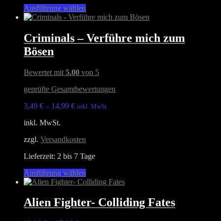
Dieses
Ausführung wählen
werden
Produkt
weist
mehrere
Criminals – Verführe mich zum
Varianten
Bösen
auf.
Die
Optionen
Bewertet mit
5.00
von 5
können
auf
geprüfte Gesamtbewertungen
der
Produktseite
3,49
€
–
14,99
€
inkl. MwSt.
gewählt
inkl. MwSt.
werden
zzgl.
Versandkosten
Lieferzeit:
2 bis 7 Tage
Dieses
Ausführung wählen
Produkt
weist
mehrere
Alien Fighter- Colliding Fates
Varianten
auf.