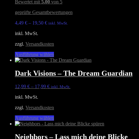
Bewertet mit
5.00
von 5
Die
Optionen
geprüfte Gesamtbewertungen
können
auf
4,49
€
–
19,50
€
inkl. MwSt.
der
Produktseite
inkl. MwSt.
gewählt
werden
zzgl.
Versandkosten
Dieses
Ausführung wählen
Produkt
weist
mehrere
Dark Visions – The Dream Guardian
Varianten
auf.
12,99
€
–
17,99
€
inkl. MwSt.
Die
Optionen
inkl. MwSt.
können
auf
zzgl.
Versandkosten
der
Produktseite
Dieses
Ausführung wählen
gewählt
Produkt
werden
weist
mehrere
Neighbors – Lass mich deine Blicke