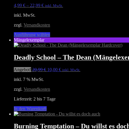
4,99
€
–
22,99
€
inkl. MwSt.
inkl. MwSt.
zzgl.
Versandkosten
Dieses
Ausführung wählen
Produkt
Mängelexemplar
weist
mehrere
Varianten
Deadly School – The Dean (Mängelex
auf.
Die
Ursprünglicher
Aktueller
Angebot!
20,99
€
10,00
€
inkl. MwSt.
Optionen
Preis
Preis
können
inkl. 7 % MwSt.
war:
ist:
auf
20,99 €
10,00 €.
der
zzgl.
Versandkosten
Produktseite
gewählt
Lieferzeit:
2 bis 7 Tage
werden
In den Warenkorb
Burning Temptation – Du willst es doc