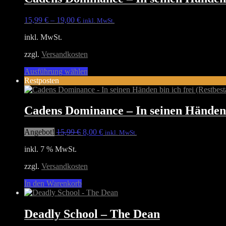
Varianten
auf.
15,99
€
–
19,00
€
inkl. MwSt.
Die
Optionen
inkl. MwSt.
können
auf
zzgl.
Versandkosten
der
Produktseite
Dieses
Ausführung wählen
gewählt
Produkt
Restposten
werden
weist
mehrere
Varianten
Cadens Dominance – In seinen Händen b
auf.
Die
Ursprünglicher
Aktueller
Angebot!
15,99
€
8,00
€
inkl. MwSt.
Optionen
Preis
Preis
können
inkl. 7 % MwSt.
war:
ist:
auf
15,99 €
8,00 €.
der
zzgl.
Versandkosten
Produktseite
gewählt
In den Warenkorb
werden
Deadly School – The Dean