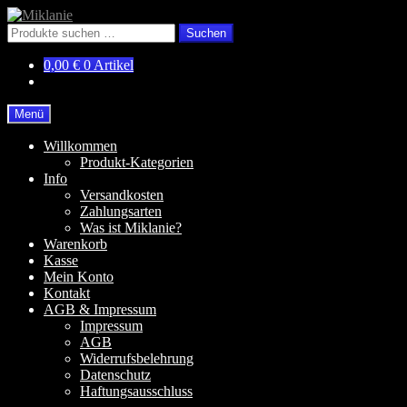
Zur
Zum
Navigation
Inhalt
Suchen
Suchen
springen
springen
nach:
0,00
€
0 Artikel
Menü
Willkommen
Produkt-Kategorien
Info
Versandkosten
Zahlungsarten
Was ist Miklanie?
Warenkorb
Kasse
Mein Konto
Kontakt
AGB & Impressum
Impressum
AGB
Widerrufsbelehrung
Datenschutz
Haftungsausschluss