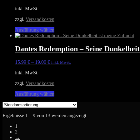
Optionen
inkl. MwSt.
können
auf
zzgl.
Versandkosten
der
Produktseite
Dieses
Ausführung wählen
gewählt
Produkt
werden
weist
mehrere
Dantes Redemption – Seine Dunkelheit 
Varianten
auf.
15,99
€
–
19,00
€
inkl. MwSt.
Die
Optionen
inkl. MwSt.
können
auf
zzgl.
Versandkosten
der
Produktseite
Dieses
Ausführung wählen
gewählt
Produkt
werden
weist
mehrere
Ergebnisse 1 – 9 von 13 werden angezeigt
Varianten
auf.
1
Die
2
Optionen
→
können