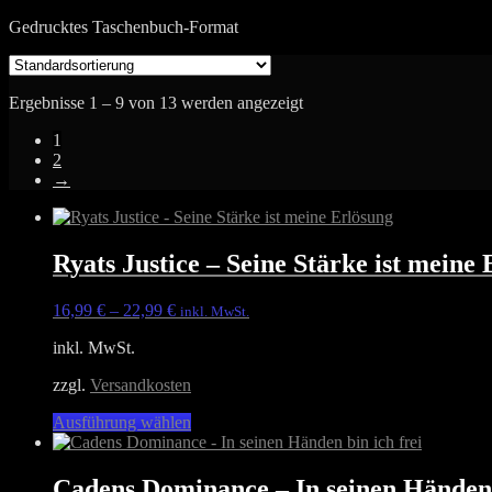
Gedrucktes Taschenbuch-Format
Ergebnisse 1 – 9 von 13 werden angezeigt
1
2
→
Ryats Justice – Seine Stärke ist meine
16,99
€
–
22,99
€
inkl. MwSt.
inkl. MwSt.
zzgl.
Versandkosten
Dieses
Ausführung wählen
Produkt
weist
mehrere
Cadens Dominance – In seinen Händen 