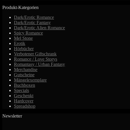
auf
Produkt-Kategorien
der
Produktseite
Dark/Erotic Romance
gewählt
Dark/Erotic Fantasy
werden
Dark/Erotic Alien Romance
Spicy Romance
Mel Stone
Erotik
Hörbücher
Verbotener Giftschrank
Romance / Love Storys
Romantasy / Urban Fantasy
Merchandise
Gutscheine
Mängelexemplare
Buchboxen
Specials
Geschenkt
Hardcover
Spreadshop
Newsletter