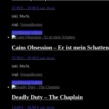
15,99
€
–
19,00
€
inkl. MwSt.
inkl. MwSt.
zzgl.
Versandkosten
Dieses
Ausführung wählen
Produkt
weist
mehrere
Cains Obsession – Er ist mein Schatten
Varianten
auf.
15,99
€
–
19,00
€
inkl. MwSt.
Die
Optionen
inkl. MwSt.
können
auf
zzgl.
Versandkosten
der
Produktseite
Dieses
Ausführung wählen
gewählt
Produkt
werden
weist
mehrere
Deadly Duty – The Chaplain
Varianten
auf.
14,00
€
–
16,99
€
inkl. MwSt.
Die