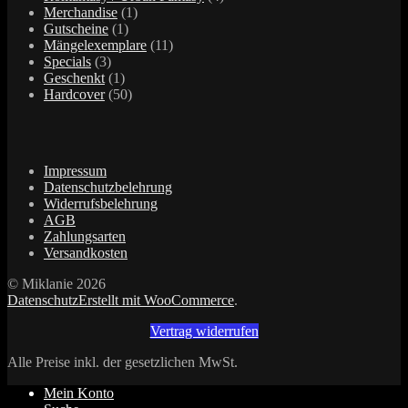
1
Produkte
Merchandise
1
1
Produkt
Gutscheine
1
Produkt
11
Mängelexemplare
11
3
Produkte
Specials
3
Produkte
1
Geschenkt
1
Produkt
50
Hardcover
50
Produkte
Impressum
Datenschutzbelehrung
Widerrufsbelehrung
AGB
Zahlungsarten
Versandkosten
© Miklanie 2026
Datenschutz
Erstellt mit WooCommerce
.
Vertrag widerrufen
Alle Preise inkl. der gesetzlichen MwSt.
Mein Konto