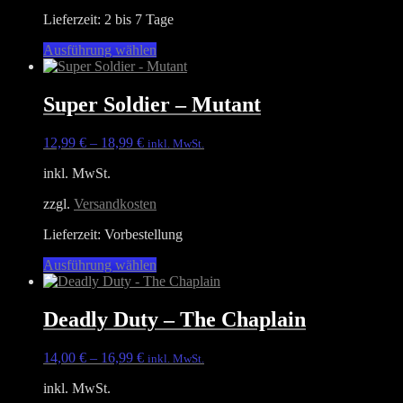
Lieferzeit:
2 bis 7 Tage
Dieses
Ausführung wählen
Produkt
weist
mehrere
Super Soldier – Mutant
Varianten
auf.
12,99
€
–
18,99
€
inkl. MwSt.
Die
Optionen
inkl. MwSt.
können
auf
zzgl.
Versandkosten
der
Produktseite
Lieferzeit:
Vorbestellung
gewählt
werden
Dieses
Ausführung wählen
Produkt
weist
mehrere
Deadly Duty – The Chaplain
Varianten
auf.
14,00
€
–
16,99
€
inkl. MwSt.
Die
Optionen
inkl. MwSt.
können