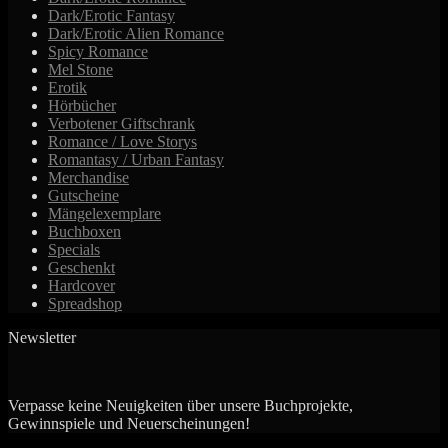
Optionen
Dark/Erotic Fantasy
können
Dark/Erotic Alien Romance
auf
Spicy Romance
der
Mel Stone
Produktseite
Erotik
gewählt
Hörbücher
werden
Verbotener Giftschrank
Romance / Love Storys
Romantasy / Urban Fantasy
Merchandise
Gutscheine
Mängelexemplare
Buchboxen
Specials
Geschenkt
Hardcover
Spreadshop
Newsletter
Verpasse keine Neuigkeiten über unsere Buchprojekte,
Gewinnspiele und Neuerscheinungen!