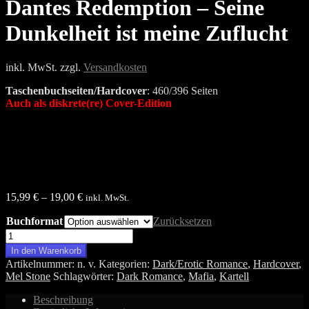
Dantes Redemption – Seine
Dunkelheit ist meine Zuflucht
inkl. MwSt.
zzgl.
Versandkosten
Taschenbuchseiten/Hardcover
: 460/396 Seiten
Auch als
diskrete(re) Cover-Edition
15,99
€
–
19,00
€
inkl. MwSt.
Buchformat
Zurücksetzen
Dantes
Redemption
In den Warenkorb
-
Artikelnummer:
n. v.
Kategorien:
Dark/Erotic Romance
,
Hardcover
,
Seine
Mel Stone
Schlagwörter:
Dark Romance
,
Mafia
,
Kartell
Dunkelheit
ist
Beschreibung
meine