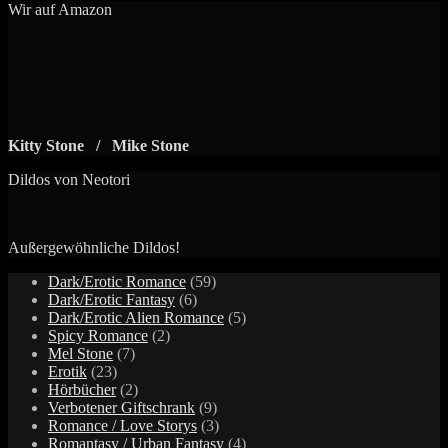
Wir auf Amazon
Kitty Stone / Mike Stone
Dildos von Neotori
Außergewöhnliche Dildos!
59
Dark/Erotic Romance
59
6
Produkte
Dark/Erotic Fantasy
6
Produkte
5
Dark/Erotic Alien Romance
5
2
Produkte
Spicy Romance
2
7
Produkte
Mel Stone
7
23
Produkte
Erotik
23
Produkte
2
Hörbücher
2
Produkte
9
Verbotener Giftschrank
9
Produkte
3
Romance / Love Storys
3
Produkte
4
Romantasy / Urban Fantasy
4