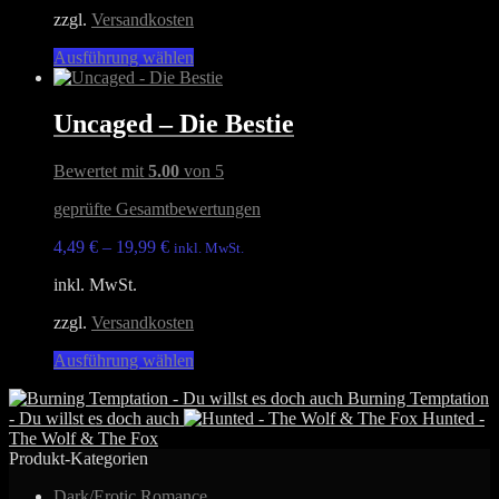
auf
zzgl.
Versandkosten
der
Produktseite
Dieses
Ausführung wählen
gewählt
Produkt
werden
weist
mehrere
Uncaged – Die Bestie
Varianten
auf.
Bewertet mit
5.00
von 5
Die
Optionen
geprüfte Gesamtbewertungen
können
auf
4,49
€
–
19,99
€
inkl. MwSt.
der
Produktseite
inkl. MwSt.
gewählt
werden
zzgl.
Versandkosten
Dieses
Ausführung wählen
Produkt
Burning Temptation
weist
- Du willst es doch auch
Hunted -
mehrere
The Wolf & The Fox
Varianten
Produkt-Kategorien
auf.
Die
Dark/Erotic Romance