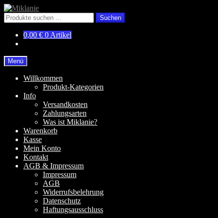
Zur
Zum
Navigation
Inhalt
Suchen
Suchen
springen
springen
nach:
0,00
€
0 Artikel
Menü
Willkommen
Produkt-Kategorien
Info
Versandkosten
Zahlungsarten
Was ist Miklanie?
Warenkorb
Kasse
Mein Konto
Kontakt
AGB & Impressum
Impressum
AGB
Widerrufsbelehrung
Datenschutz
Haftungsausschluss