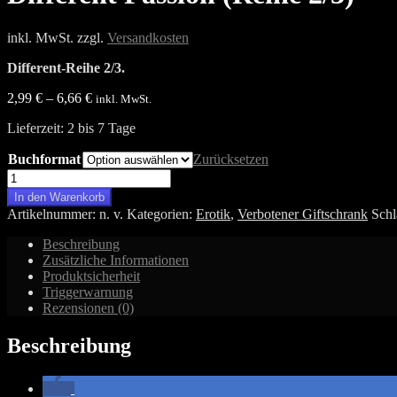
inkl. MwSt.
zzgl.
Versandkosten
Different-Reihe 2/3.
2,99
€
–
6,66
€
inkl. MwSt.
Lieferzeit:
2 bis 7 Tage
Buchformat
Zurücksetzen
Different
Passion
In den Warenkorb
(Reihe
Artikelnummer:
n. v.
Kategorien:
Erotik
,
Verbotener Giftschrank
Schl
2/3)
Menge
Beschreibung
Zusätzliche Informationen
Produktsicherheit
Triggerwarnung
Rezensionen (0)
Beschreibung