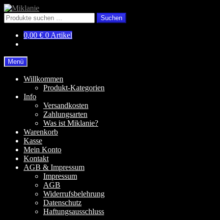
Zur
Zum
Navigation
Inhalt
Suchen
Suchen
springen
springen
nach:
0,00
€
0 Artikel
Menü
Willkommen
Produkt-Kategorien
Info
Versandkosten
Zahlungsarten
Was ist Miklanie?
Warenkorb
Kasse
Mein Konto
Kontakt
AGB & Impressum
Impressum
AGB
Widerrufsbelehrung
Datenschutz
Haftungsausschluss