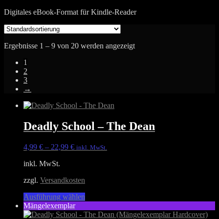
Digitales eBook-Format für Kindle-Reader
Ergebnisse 1 – 9 von 20 werden angezeigt
1
2
3
→
Deadly School – The Dean
4,99
€
–
22,99
€
inkl. MwSt.
inkl. MwSt.
zzgl.
Versandkosten
Dieses
Ausführung wählen
Produkt
Mängelexemplar
weist