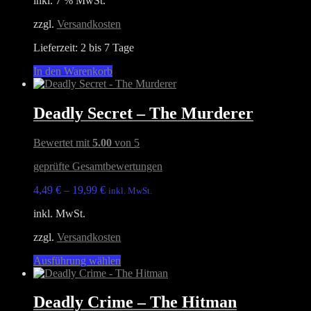
inkl. 7 % MwSt.
war:
ist:
gewählt
14,99 €
7,00 €.
werden
zzgl.
Versandkosten
Lieferzeit:
2 bis 7 Tage
In den Warenkorb
Deadly Secret – The Murderer
Bewertet mit
5.00
von 5
geprüfte Gesamtbewertungen
4,49
€
–
19,99
€
inkl. MwSt.
inkl. MwSt.
zzgl.
Versandkosten
Dieses
Ausführung wählen
Produkt
weist
mehrere
Deadly Crime – The Hitman
Varianten