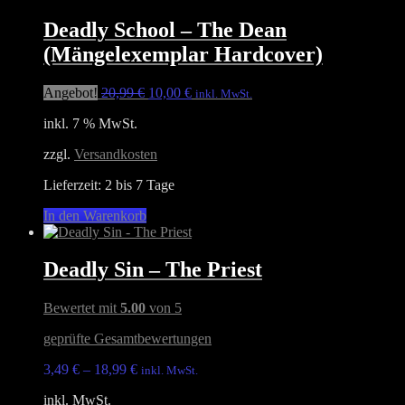
mehrere
Varianten
Deadly School – The Dean
auf.
(Mängelexemplar Hardcover)
Die
Optionen
können
Ursprünglicher
Aktueller
Angebot!
20,99
€
10,00
€
inkl. MwSt.
auf
Preis
Preis
der
inkl. 7 % MwSt.
war:
ist:
Produktseite
20,99 €
10,00 €.
gewählt
zzgl.
Versandkosten
werden
Lieferzeit:
2 bis 7 Tage
In den Warenkorb
Deadly Sin – The Priest
Bewertet mit
5.00
von 5
geprüfte Gesamtbewertungen
3,49
€
–
18,99
€
inkl. MwSt.
inkl. MwSt.