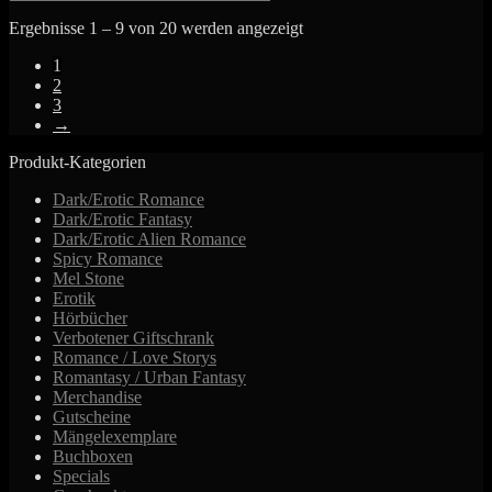
mehrere
Ergebnisse 1 – 9 von 20 werden angezeigt
Varianten
auf.
1
Die
2
Optionen
3
können
→
auf
der
Produkt-Kategorien
Produktseite
gewählt
Dark/Erotic Romance
werden
Dark/Erotic Fantasy
Dark/Erotic Alien Romance
Spicy Romance
Mel Stone
Erotik
Hörbücher
Verbotener Giftschrank
Romance / Love Storys
Romantasy / Urban Fantasy
Merchandise
Gutscheine
Mängelexemplare
Buchboxen
Specials