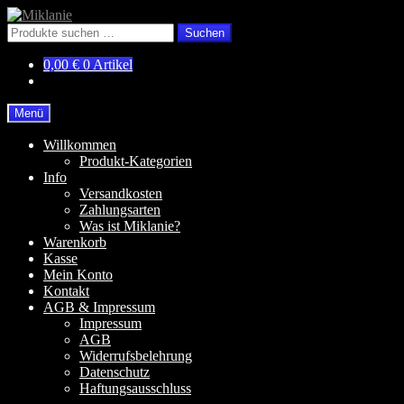
Zur
Zum
Navigation
Inhalt
Suchen
Suchen
springen
springen
nach:
0,00
€
0 Artikel
Menü
Willkommen
Produkt-Kategorien
Info
Versandkosten
Zahlungsarten
Was ist Miklanie?
Warenkorb
Kasse
Mein Konto
Kontakt
AGB & Impressum
Impressum
AGB
Widerrufsbelehrung
Datenschutz
Haftungsausschluss