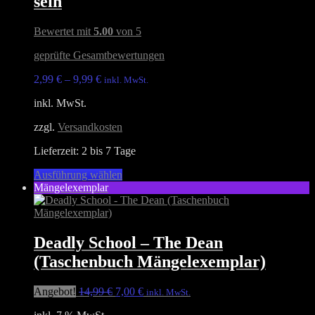
sein
auf.
Die
Optionen
Bewertet mit
5.00
von 5
können
auf
geprüfte Gesamtbewertungen
der
Produktseite
2,99
€
–
9,99
€
inkl. MwSt.
gewählt
inkl. MwSt.
werden
zzgl.
Versandkosten
Lieferzeit:
2 bis 7 Tage
Dieses
Ausführung wählen
Produkt
Mängelexemplar
weist
mehrere
Varianten
auf.
Deadly School – The Dean
Die
(Taschenbuch Mängelexemplar)
Optionen
können
auf
Ursprünglicher
Aktueller
Angebot!
14,99
€
7,00
€
inkl. MwSt.
der
Preis
Preis
Produktseite