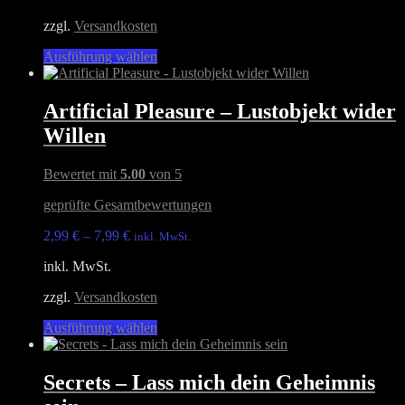
zzgl.
Versandkosten
Dieses
Ausführung wählen
Produkt
weist
mehrere
Artificial Pleasure – Lustobjekt wider
Varianten
Willen
auf.
Die
Optionen
Bewertet mit
5.00
von 5
können
auf
geprüfte Gesamtbewertungen
der
Produktseite
2,99
€
–
7,99
€
inkl. MwSt.
gewählt
inkl. MwSt.
werden
zzgl.
Versandkosten
Dieses
Ausführung wählen
Produkt
weist
mehrere
Secrets – Lass mich dein Geheimnis
Varianten