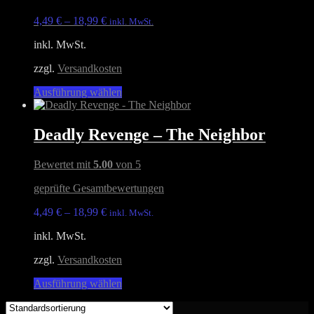
auf.
4,49
€
–
18,99
€
inkl. MwSt.
Die
Optionen
inkl. MwSt.
können
auf
zzgl.
Versandkosten
der
Produktseite
Dieses
Ausführung wählen
gewählt
Produkt
werden
weist
mehrere
Deadly Revenge – The Neighbor
Varianten
auf.
Bewertet mit
5.00
von 5
Die
Optionen
geprüfte Gesamtbewertungen
können
auf
4,49
€
–
18,99
€
inkl. MwSt.
der
Produktseite
inkl. MwSt.
gewählt
werden
zzgl.
Versandkosten
Dieses
Ausführung wählen
Produkt
weist