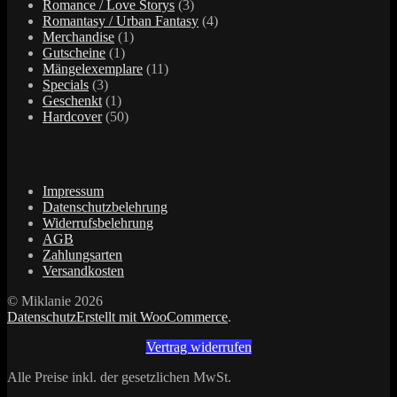
Produkte
3
Romance / Love Storys
3
Produkte
4
Romantasy / Urban Fantasy
4
1
Produkte
Merchandise
1
1
Produkt
Gutscheine
1
Produkt
11
Mängelexemplare
11
3
Produkte
Specials
3
Produkte
1
Geschenkt
1
Produkt
50
Hardcover
50
Produkte
Impressum
Datenschutzbelehrung
Widerrufsbelehrung
AGB
Zahlungsarten
Versandkosten
© Miklanie 2026
Datenschutz
Erstellt mit WooCommerce
.
Vertrag widerrufen
Alle Preise inkl. der gesetzlichen MwSt.