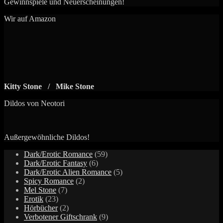
Gewinnspiele und Neuerscheinungen!
Wir auf Amazon
Kitty Stone / Mike Stone
Dildos von Neotori
Außergewöhnliche Dildos!
59
Dark/Erotic Romance
59
6
Produkte
Dark/Erotic Fantasy
6
Produkte
5
Dark/Erotic Alien Romance
5
2
Produkte
Spicy Romance
2
7
Produkte
Mel Stone
7
23
Produkte
Erotik
23
Produkte
2
Hörbücher
2
Produkte
9
Verbotener Giftschrank
9