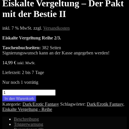
Eiskalte Vergeltung – Der Pakt
mit der Bestie II
inkl. 7 % MwSt.
zzgl.
Versandkosten
Eiskalte Vergeltung Reihe 2/3.
Taschenbuchseiten:
382 Seiten
Signierungswunsch kann an der Kasse angegeben werden!
14,99
€
inkl. MwSt.
Lieferzeit:
2 bis 7 Tage
Nur noch 1 vorrätig
Eiskalte
Vergeltung
In den Warenkorb
-
Kategorie:
Dark/Erotic Fantasy
Schlagwörter:
Dark/Erotik Fantasy
,
Der
Eiskalte Vergeltung - Reihe
Pakt
mit
Beschreibung
der
Triggerwarnung
Bestie