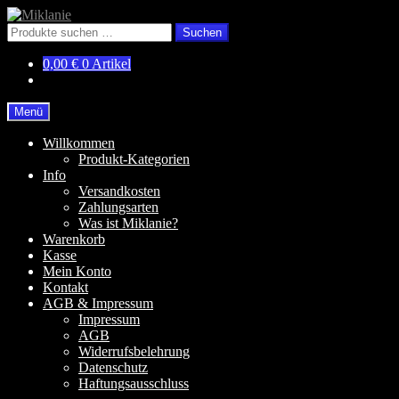
Zur
Zum
Navigation
Inhalt
Suchen
Suchen
springen
springen
nach:
0,00
€
0 Artikel
Menü
Willkommen
Produkt-Kategorien
Info
Versandkosten
Zahlungsarten
Was ist Miklanie?
Warenkorb
Kasse
Mein Konto
Kontakt
AGB & Impressum
Impressum
AGB
Widerrufsbelehrung
Datenschutz
Haftungsausschluss