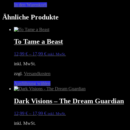
In den Warenkorb
Ähnliche Produkte
To Tame a Beast
12,99
€
–
17,99
€
inkl. MwSt.
inkl. MwSt.
zzgl.
Versandkosten
Dieses
Ausführung wählen
Produkt
weist
mehrere
Dark Visions – The Dream Guardian
Varianten
auf.
12,99
€
–
17,99
€
inkl. MwSt.
Die
Optionen
inkl. MwSt.
können