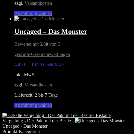
auf
zzgl.
Versandkosten
der
Produktseite
Dieses
Ausführung wählen
gewählt
Produkt
werden
weist
mehrere
Uncaged – Das Monster
Varianten
auf.
Bewertet mit
5.00
von 5
Die
Optionen
geprüfte Gesamtbewertungen
können
auf
4,49
€
–
19,50
€
inkl. MwSt.
der
Produktseite
inkl. MwSt.
gewählt
werden
zzgl.
Versandkosten
Lieferzeit:
2 bis 7 Tage
Dieses
Ausführung wählen
Produkt
Eiskalte
weist
Vergeltung - Der Pakt mit der Bestie I
mehrere
Uncaged - Das Monster
Varianten
Produkt-Kategorien
auf.