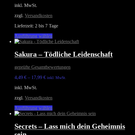
Optionen
inkl. MwSt.
können
auf
zzgl.
Versandkosten
der
Produktseite
Lieferzeit:
2 bis 7 Tage
gewählt
werden
Dieses
Ausführung wählen
Produkt
weist
mehrere
Sakura – Tödliche Leidenschaft
Varianten
auf.
geprüfte Gesamtbewertungen
Die
Optionen
4,49
€
–
17,99
€
inkl. MwSt.
können
auf
inkl. MwSt.
der
Produktseite
zzgl.
Versandkosten
gewählt
werden
Dieses
Ausführung wählen
Produkt
weist
mehrere
Secrets – Lass mich dein Geheimnis
Varianten
sein
auf.