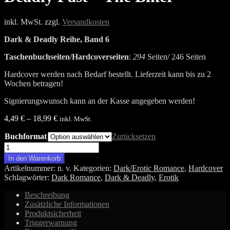
inkl. MwSt.
zzgl.
Versandkosten
Dark & Deadly Reihe, Band 6
Taschenbuchseiten/Hardcoverseiten
:
294
Seiten/ 246 Seiten
Hardcover werden nach Bedarf bestellt. Lieferzeit kann bis zu 2
Wochen betragen!
Signierungswunsch kann an der Kasse angegeben werden!
4,49
€
–
18,99
€
inkl. MwSt.
Buchformat
Zurücksetzen
Deadly
Past
In den Warenkorb
-
Artikelnummer:
n. v.
Kategorien:
Dark/Erotic Romance
,
Hardcover
The
Schlagwörter:
Dark Romance
,
Dark & Deadly
,
Erotik
Biker
Menge
Beschreibung
Zusätzliche Informationen
Produktsicherheit
Triggerwarnung