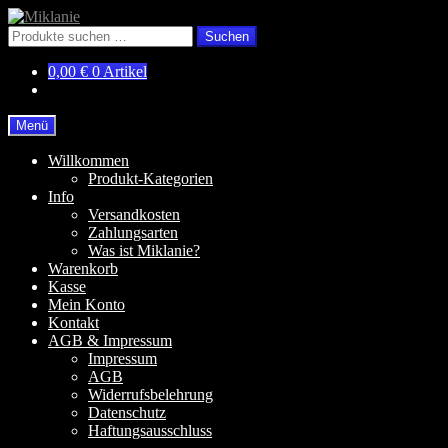
Zur
Zum
Navigation
Inhalt
Suchen
Suchen
springen
springen
nach:
0,00
€
0 Artikel
Menü
Willkommen
Produkt-Kategorien
Info
Versandkosten
Zahlungsarten
Was ist Miklanie?
Warenkorb
Kasse
Mein Konto
Kontakt
AGB & Impressum
Impressum
AGB
Widerrufsbelehrung
Datenschutz
Haftungsausschluss