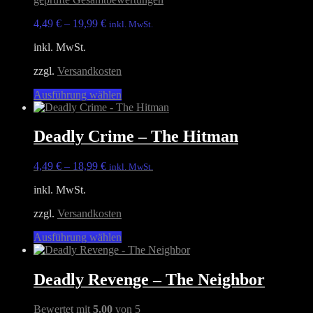
können
auf
4,49
€
–
19,99
€
inkl. MwSt.
der
Produktseite
inkl. MwSt.
gewählt
werden
zzgl.
Versandkosten
Dieses
Ausführung wählen
Produkt
weist
mehrere
Deadly Crime – The Hitman
Varianten
auf.
4,49
€
–
18,99
€
inkl. MwSt.
Die
Optionen
inkl. MwSt.
können
auf
zzgl.
Versandkosten
der
Produktseite
Dieses
Ausführung wählen
gewählt
Produkt
werden
weist
mehrere
Deadly Revenge – The Neighbor
Varianten
auf.
Bewertet mit
5.00
von 5
Die