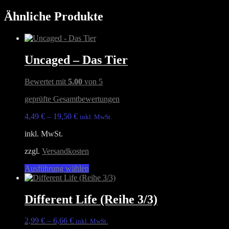
Produkt
weist
Ähnliche Produkte
mehrere
Varianten
auf.
Die
Uncaged – Das Tier
Optionen
können
auf
Bewertet mit
5.00
von 5
der
Produktseite
geprüfte Gesamtbewertungen
gewählt
werden
4,49
€
–
19,50
€
inkl. MwSt.
inkl. MwSt.
zzgl.
Versandkosten
Dieses
Ausführung wählen
Produkt
weist
mehrere
Different Life (Reihe 3/3)
Varianten
auf.
2,99
€
–
6,66
€
inkl. MwSt.
Die