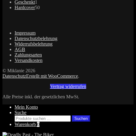
Produkte
1
Geschenkt
1
Produkt
50
Hardcover
50
Produkte
Impressum
Datenschutzbelehrung
Widerrufsbelehrung
AGB
Zahlungsarten
Versandkosten
© Miklanie 2026
Datenschutz
Erstellt mit WooCommerce
.
Vertrag widerrufen
Alle Preise inkl. der gesetzlichen MwSt.
Mein Konto
Suche
Suchen
Suchen
nach:
Warenkorb
0