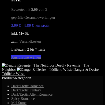
Die
Optionen
Bewertet mit
5.00
von 5
können
auf
geprüfte Gesamtbewertungen
der
Produktseite
2,99
€
–
9,99
€
inkl. MwSt.
gewählt
inkl. MwSt.
werden
zzgl.
Versandkosten
Lieferzeit:
2 bis 7 Tage
Dieses
Ausführung wählen
Produkt
Deadly Revenge - The
weist
Neighbor
Danger & Desire -
mehrere
Tödliche Wüste
Varianten
Produkt-Kategorien
auf.
Die
Dark/Erotic Romance
Optionen
Dark/Erotic Fantasy
können
Dark/Erotic Alien Romance
auf
Spicy Romance
der
Mel Stone
Produktseite