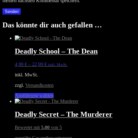
meinen nächsten Kommentar speichern.
Das könnte dir auch gefallen …
Deadly School – The Dean
4,99
€
–
22,99
€
inkl. MwSt.
inkl. MwSt.
zzgl.
Versandkosten
Dieses
Ausführung wählen
Produkt
weist
mehrere
Deadly Secret – The Murderer
Varianten
auf.
Bewertet mit
5.00
von 5
Die
Optionen
geprüfte Gesamtbewertungen