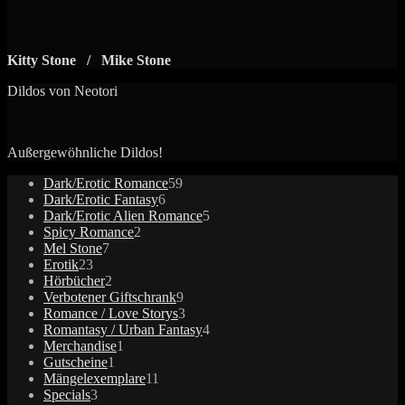
Kitty Stone / Mike Stone
Dildos von Neotori
Außergewöhnliche Dildos!
59
Dark/Erotic Romance
59
6
Produkte
Dark/Erotic Fantasy
6
Produkte
5
Dark/Erotic Alien Romance
5
2
Produkte
Spicy Romance
2
7
Produkte
Mel Stone
7
23
Produkte
Erotik
23
Produkte
2
Hörbücher
2
Produkte
9
Verbotener Giftschrank
9
Produkte
3
Romance / Love Storys
3
Produkte
4
Romantasy / Urban Fantasy
4
1
Produkte
Merchandise
1
1
Produkt
Gutscheine
1
Produkt
11
Mängelexemplare
11
3
Produkte
Specials
3