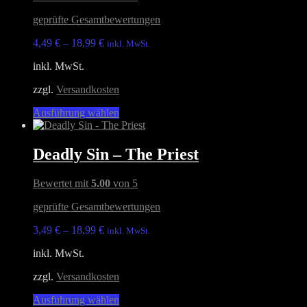
Optionen
geprüfte Gesamtbewertungen
können
auf
4,49
€
–
18,99
€
inkl. MwSt.
der
Produktseite
inkl. MwSt.
gewählt
werden
zzgl.
Versandkosten
Dieses
Ausführung wählen
Produkt
weist
mehrere
Deadly Sin – The Priest
Varianten
auf.
Bewertet mit
5.00
von 5
Die
Optionen
geprüfte Gesamtbewertungen
können
auf
3,49
€
–
18,99
€
inkl. MwSt.
der
Produktseite
inkl. MwSt.
gewählt
werden
zzgl.
Versandkosten
Dieses
Ausführung wählen